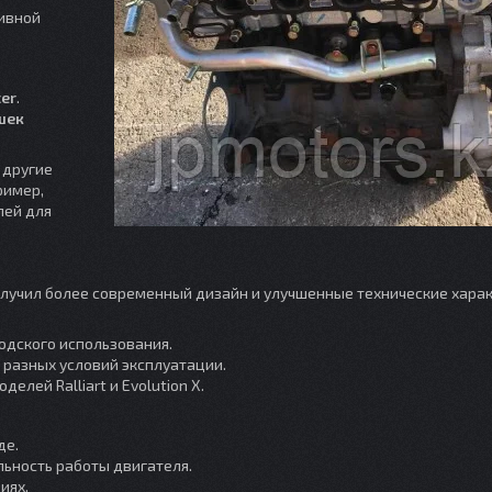
ивной
cer
.
шек
 другие
ример,
лей для
получил более современный дизайн и улучшенные технические хара
одского использования.
 разных условий эксплуатации.
елей Ralliart и Evolution X.
де.
льность работы двигателя.
иях.