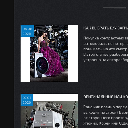
КАК ВЫБРАТЬ Б/У ЗАП
06.08
2026
Покупка контрактных з
автомобиля, не потеряв
понимать, на что смотр
В этой статье разберём
устроено на авторазбор
ОРИГИНАЛЬНЫЕ ИЛИ КО
07.07
2026
Рано или поздно перед
выходит из строя? Вар
от стороннего произво
Японии, Кореи или США