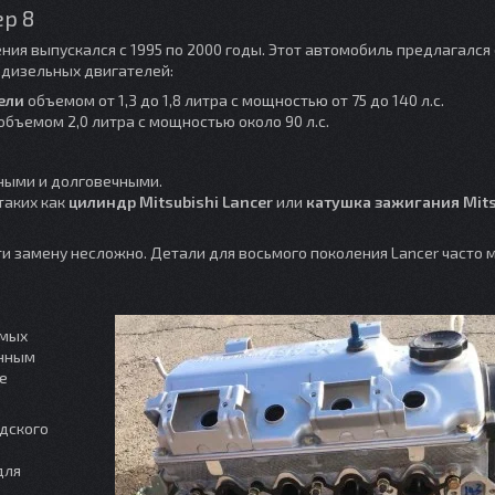
р 8
ния выпускался с 1995 по 2000 годы. Этот автомобиль предлагался
 дизельных двигателей:
ели
объемом от 1,3 до 1,8 литра с мощностью от 75 до 140 л.с.
объемом 2,0 литра с мощностью около 90 л.с.
ными и долговечными.
таких как
цилиндр Mitsubishi Lancer
или
катушка зажигания Mits
и замену несложно. Детали для восьмого поколения Lancer часто
амых
енным
е
дского
для