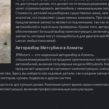
по доступным ценам, что делает их отличным решением д
хочет отремонтировать автомобиль с минимальными зат
Стоимость деталей на разборках существенно ниже, чем 
аналогов, что позволяет существенно экономить. При это
предлагаемые запчасти являются подлинными, так как он
автомобилей и тщательно проверены. Кроме того, автор
обеспечивают большой выбор комплектующих, включая 
запчасти, которые могут понадобиться для двигателей Mi
Lancer любых поколений.
Авторазбор Митсубиси в Алматы
JPMotors — это надежный авторазбор в Алматы,
специализирующийся на продаже оригинальных запчаст
автомобилей, включая популярные модели Mitsubishi. К
предлагает широкий ассортимент комплектующих, сняты
ства. Здесь вы найдете как ходовые детали, так и редкие запчас
 моторов, кузова, подвески и других систем.
части по доступным ценам. Компания ценит время своих клиентов 
омплектующих, включая профессиональные консультации.