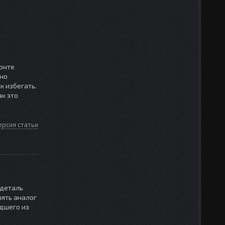
онте
жно
к избегать.
ак это
ерсия статьи
 деталь
зять аналог
едшего из