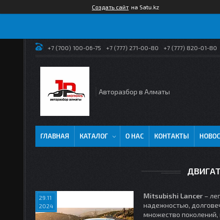
Создать сайт
на Satu.kz
+7 (700) 100-06-75
+7 (777) 271-00-80
+7 (777) 820-01-80
Авторазбор в Алматы
ГЛАВНАЯ
КАТАЛОГ
О НАС
КОНТАКТЫ
НОВО
ДВИГАТ
Mitsubishi Lancer
– ле
29.11
надежностью, долговеч
2024
множество поколений,