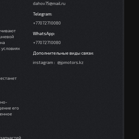
dahov75@mail.ru
+77072710080
ечивают
ршневой
 на
+77072710080
 условиях
instagram
@jpmotors.kz
рестанет
тно-
дение его
менное
 запчастей