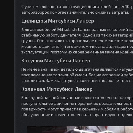
С учетом сложности конструкции двигателей Lancer 10,
авторазборок помогает значительно снизить затраты.
Цилиндры Митсубиси Лансер
Для автомобилей Mitsubishi Lancer разных поколений 
стабильную работу двигателя. Одной из таких категор
группы. Они отвечают за правильное перемещение порш
мощность двигателя и его экономичность. Цилиндры по
эксплуатации, поэтому их своевременная замена крайн
Катушки Митсубиси Лансер
Не менее значимой деталью двигателя являются катушк
воспламенения топливной смеси. Без их исправной рабо
заводиться. Замена катушек зажигания позволяет восст
Коленвал Митсубиси Лансер
Еще одной важной запчастью является коленвал, котор
поступательное движение поршней во вращательное, п
поверхности могут привести к серьезным сбоям в работ
обслуживание и замена коленвала гарантируют надежно