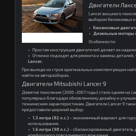
Двигатели Лансе
Lancer восьмого поколе
выбором бензиновых и
Бензиновые двигат
Дизельные моторы
Особенности:
Простая конструкция двигателей делает их надеж
Отлично подходят для ремонта и замены деталей, 
Lancer
.
При выходе из строя оригинальных комплектующих найт
найти на авторазборах.
Двигатели Mitsubishi Lancer 9
Девятое поколение (2000–2007 годы) стало одним из с
популярных благодаря обновленному дизайну и улучш
техническим характеристикам. Двигатели Lancer 9 такж
предоставили широкий выбор:
1.3 литра (82 л.с.)
– экономичный вариант для горо
использования.
1.6 литра (98 л.с.)
– сбалансированный двигатель 
комфортного повседневного вождения.