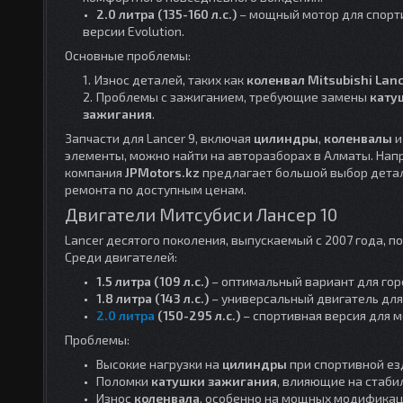
2.0 литра (135-160 л.с.)
– мощный мотор для спорт
версии Evolution.
Основные проблемы:
Износ деталей, таких как
коленвал Mitsubishi Lan
Проблемы с зажиганием, требующие замены
кату
зажигания
.
Запчасти для Lancer 9, включая
цилиндры
,
коленвалы
и
элементы, можно найти на авторазборах в Алматы. Нап
компания
JPMotors.kz
предлагает большой выбор дета
ремонта по доступным ценам.
Двигатели Митсубиси Лансер 10
Lancer десятого поколения, выпускаемый с 2007 года, 
Среди двигателей:
1.5 литра (109 л.с.)
– оптимальный вариант для гор
1.8 литра (143 л.с.)
– универсальный двигатель для
2.0 литра
(150-295 л.с.)
– спортивная версия для мод
Проблемы:
Высокие нагрузки на
цилиндры
при спортивной ез
Поломки
катушки зажигания
, влияющие на стаби
Износ
коленвала
, особенно на мощных модификац