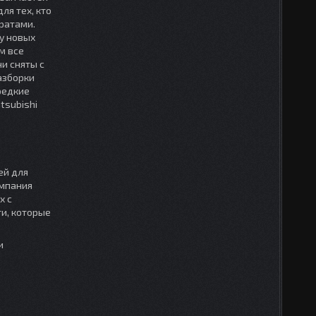
ля тех, кто
ратами.
у новых
м все
и сняты с
азборки
редкие
tsubishi
ей для
омпания
х с
ти, которые
и