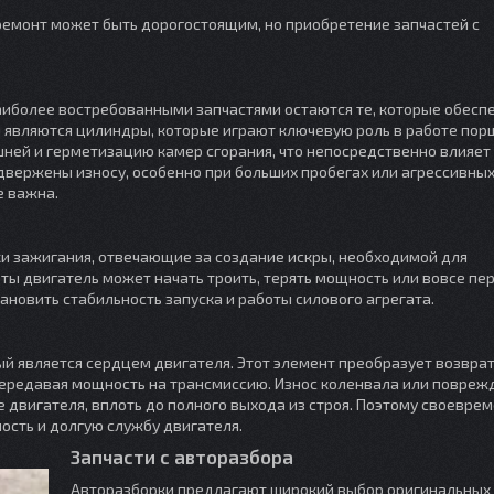
 ремонт может быть дорогостоящим, но приобретение запчастей с
наиболее востребованными запчастями остаются те, которые обесп
ий являются цилиндры, которые играют ключевую роль в работе по
ней и герметизацию камер сгорания, что непосредственно влияет
двержены износу, особенно при больших пробегах или агрессивных
е важна.
и зажигания, отвечающие за создание искры, необходимой для
ты двигатель может начать троить, терять мощность или вовсе пе
ановить стабильность запуска и работы силового агрегата.
ый является сердцем двигателя. Этот элемент преобразует возвра
ередавая мощность на трансмиссию. Износ коленвала или повреж
е двигателя, вплоть до полного выхода из строя. Поэтому своевре
сть и долгую службу двигателя.
Запчасти с авторазбора
Авторазборки предлагают широкий выбор оригинальных