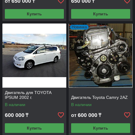
650 000
650 000
от
₸
₸
П
Купить
Купить
р
о
с
Новинка
т
ы
в
р
е
г
у
л
и
р
о
Двигатель для TOYOTA
в
IPSUM 2002 г.
Двигатель Toyota Camry 2AZ
к
В наличии
В наличии
е
,
600 000
600 000
₸
от
₸
о
т
Купить
Купить
л
и