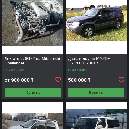
наилучшее решение. Мы обеспечим индивидуальный
подход и всегда пойдем Вам навстречу.
Двигатель 6G72 на Mitsubishi
Двигатель для MAZDA
Challenger
TRIBUTE 2001 г.
В наличии
В наличии
900 000
500 000
от
₸
₸
Купить
Купить