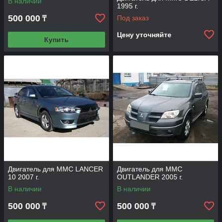
В наличии
1995 г.
и
с
500 000
Под заказ
₸
а
м
Цену уточняйте
Купить
и
х
ф
и
л
ь
т
р
о
в
.
Двигатель для MMC LANCER
Двигатель для MMC
10 2007 г.
OUTLANDER 2005 г.
В наличии
В наличии
500 000
500 000
₸
₸