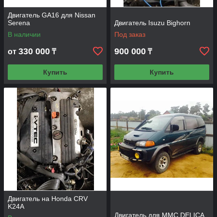
е
м
Двигатель GA16 для Nissan
а
Serena
Двигатель Isuzu Bighorn
с
В наличии
Под заказ
л
а
330 000
900 000
от
₸
₸
,
а
Купить
Купить
т
а
к
ж
е
о
б
с
л
у
ж
и
в
а
Двигатель на Honda CRV
н
K24A
и
Двигатель для MMC DELICA