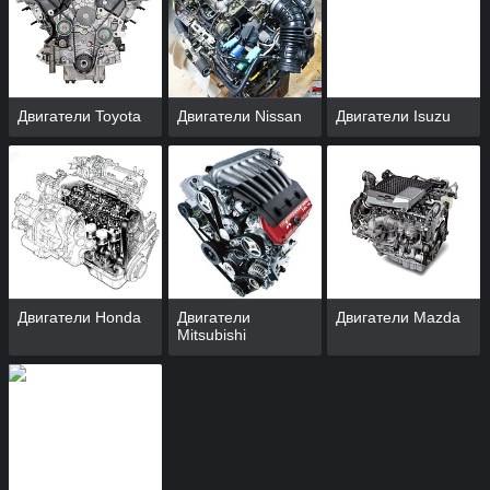
двигатель будет заменен на японский. Дело в том, что
двигатели на японские машины имеют немало преимуществ.
Двигатели Toyota
Двигатели Nissan
Двигатели Isuzu
Устойчивость
Надежность
Устойчивы к перегреву и
Наша компания
Двигатели Honda
Двигатели
Двигатели Mazda
воздействию низкой
предлагает надежные и
Mitsubishi
температуре. И часто про
высококачественные
подобные двигатели на
двигатели и
японские машины говорят,
комплектующие для
что они неубиваемые.
автомобилей японского
производства.