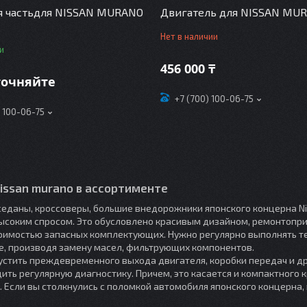
я частьдля NISSAN MURANO
Двигатель для NISSAN MU
Нет в наличии
и
456 000 ₸
точняйте
+7 (700) 100-06-75
) 100-06-75
issan murano в ассортименте
еданы, кроссоверы, большие внедорожники японского концерна N
ысоким спросом. Это обусловлено красивым дизайном, ремонтопр
оимостью запасных комплектующих. Нужно регулярно выполнять т
, производя замену масел, фильтрующих компонентов.
устить преждевременного выхода двигателя, коробки передач и др
ить регулярную диагностику. Причем, это касается и компактного 
. Если вы столкнулись с поломкой автомобиля японского концерна