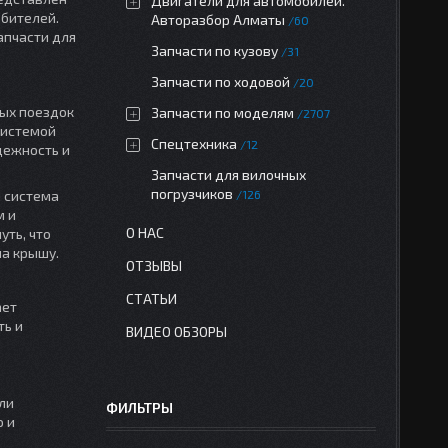
Двигатели для автомобилей.
юбителей.
Авторазбор Алматы
60
апчасти для
Запчасти по кузову
31
Запчасти по ходовой
20
ных поездок
Запчасти по моделям
2707
системой
Спецтехника
12
дежность и
Запчасти для вилочных
погрузчиков
я система
126
м и
О НАС
уть, что
на крышу.
ОТЗЫВЫ
СТАТЬИ
ает
ть и
ВИДЕО ОБЗОРЫ
ли
ФИЛЬТРЫ
о и