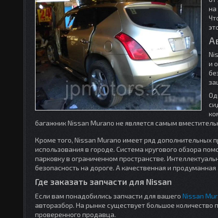
на
Чт
эт
А
Ni
и 
бе
за
Од
си
ко
багажник Nissan Murano не является самым вместитель
Кроме того, Nissan Murano имеет ряд дополнительных
использования в городе. Система кругового обзора п
парковку в ограниченном пространстве. Интеллектуаль
безопасность на дороге. А качественная и продуманная
Где заказать запчасти для Nissan
Если вам понадобились запчасти для вашего
Nissan Mu
авторазбор. На рынке существует большое количество 
проверенного продавца.