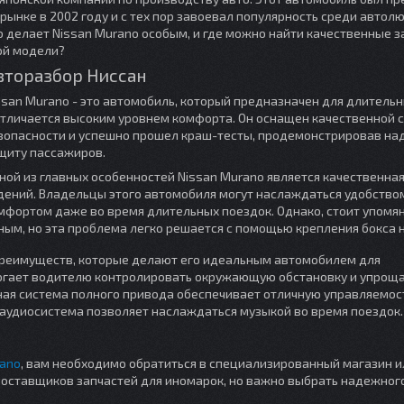
 рынке в 2002 году и с тех пор завоевал популярность среди автол
о делает Nissan Murano особым, и где можно найти качественные з
ой модели?
вторазбор Ниссан
ssan Murano - это автомобиль, который предназначен для длитель
отличается высоким уровнем комфорта. Он оснащен качественной 
зопасности и успешно прошел краш-тесты, продемонстрировав на
щиту пассажиров.
ной из главных особенностей Nissan Murano является качественна
дений. Владельцы этого автомобиля могут наслаждаться удобство
мфортом даже во время длительных поездок. Однако, стоит упомян
ным, но эта проблема легко решается с помощью крепления бокса 
 преимуществ, которые делают его идеальным автомобилем для
омогает водителю контролировать окружающую обстановку и упрощ
ная система полного привода обеспечивает отличную управляемос
 аудиосистема позволяет наслаждаться музыкой во время поездок.
rano
, вам необходимо обратиться в специализированный магазин и
поставщиков запчастей для иномарок, но важно выбрать надежног