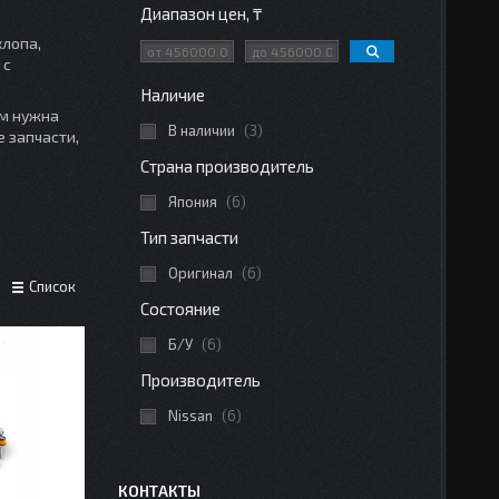
Диапазон цен, ₸
хлопа,
 с
Наличие
ам нужна
В наличии
3
 запчасти,
Страна производитель
Япония
6
Тип запчасти
Оригинал
6
Список
Состояние
Б/У
6
Производитель
Nissan
6
КОНТАКТЫ