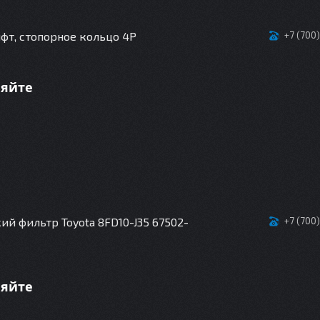
фт, стопорное кольцо 4P
+7 (700
няйте
ий фильтр Toyota 8FD10-J35 67502-
+7 (700
няйте