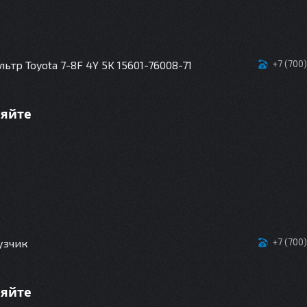
тр Toyota 7-8F 4Y 5K 15601-76008-71
+7 (700
няйте
узчик
+7 (700
няйте