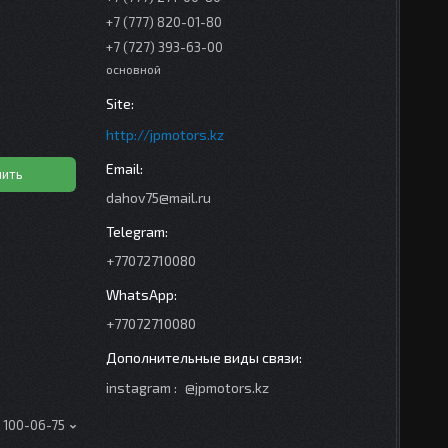
+7 (777) 820-01-80
+7 (727) 393-63-00
основной
http://jpmotors.kz
пить
dahov75@mail.ru
+77072710080
+77072710080
instagram
@jpmotors.kz
) 100-06-75