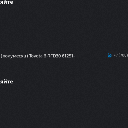
няйте
(полумесяц) Toyota 6-7FD30 61251-
+7 (700
няйте