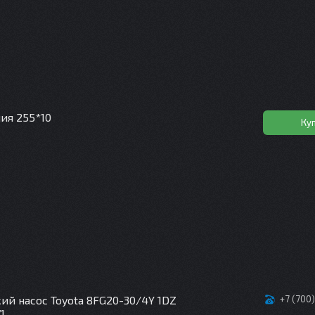
ия 255*10
Ку
ий насос Toyota 8FG20-30/4Y 1DZ
+7 (700
1