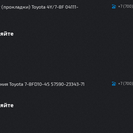
(прокладки) Toyota 4Y/7-8F 04111-
+7 (700
няйте
ия Toyota 7-8FD10-45 57590-23343-71
+7 (700
няйте