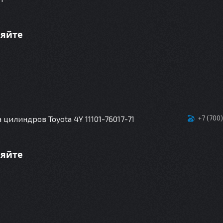
няйте
 цилиндров Toyota 4Y 11101-76017-71
+7 (700
няйте