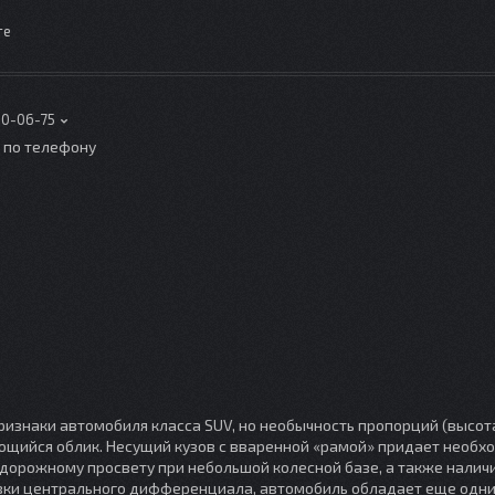
те
00-06-75
о по телефону
 признаки автомобиля класса SUV, но необычность пропорций (высота
ющийся облик. Несущий кузов с вваренной «рамой» придает необ
у дорожному просвету при небольшой колесной базе, а также нали
овки центрального дифференциала, автомобиль обладает еще од