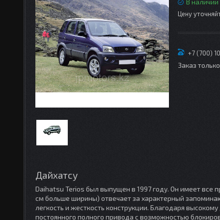
В наличии
Цену уточняй
+7 (700) 1
Заказ тольк
Дайхатсу
Daihatsu Terios был выпущен в 1997 году. Он имеет все
см больше ширины) отвечает за характерный запомина
легкость и жесткость конструкции. Благодаря высоком
постоянного полного привода с возможностью блокир