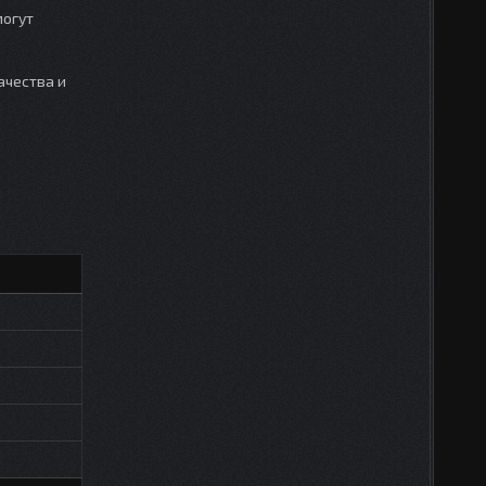
могут
ачества и