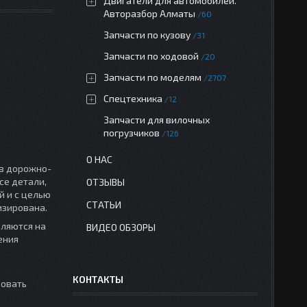
Двигатели для автомобилей.
Авторазбор Алматы
60
Запчасти по кузову
31
Запчасти по ходовой
20
Запчасти по моделям
2707
Спецтехника
12
Запчасти для вилочных
погрузчиков
126
О НАС
 в дорожно-
се детали,
ОТЗЫВЫ
 и с целью
СТАТЬИ
изирована.
вляются на
ВИДЕО ОБЗОРЫ
ения
КОНТАКТЫ
зовать