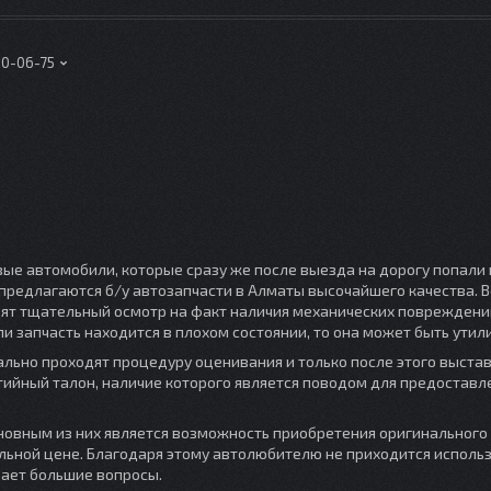
00-06-75
вые автомобили, которые сразу же после выезда на дорогу попали
предлагаются б/у автозапчасти в Алматы высочайшего качества. В
ят тщательный осмотр на факт наличия механических повреждений
ли запчасть находится в плохом состоянии, то она может быть утил
ально проходят процедуру оценивания и только после этого выста
тийный талон, наличие которого является поводом для предоставл
овным из них является возможность приобретения оригинального
ьной цене. Благодаря этому автолюбителю не приходится исполь
вает большие вопросы.