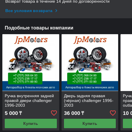
Возврат товара в течение 14 дней по договоренности
Все условия возврата
Подобные товары компании
Ручка внутренняя задней
Дверь задняя правая
Ручк
правой двери challenger
(чёрная) challenger 1996-
прав
1996-2003
2003
outl
5 000
36 000
10 
₸
₸
Купить
Купить