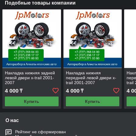
Подобные товары компании
Накладка нижняя задней
Накладка нижняя
Накл
левой двери x-trail 2001-
передней левой двери x-
пере
2007
trail 2001-2007
trai
4 000
4 000
4 0
₸
₸
Купить
Купить
О нас
Рейтинг не сформирован