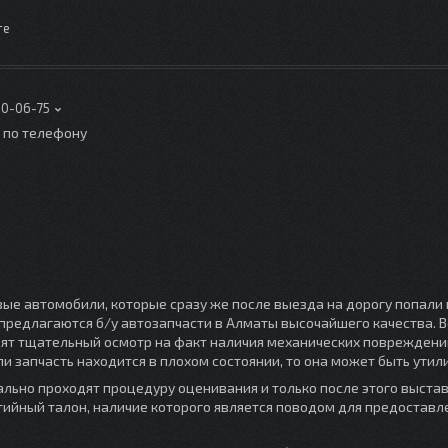
те
00-06-75
о по телефону
вые автомобили, которые сразу же после выезда на дорогу попали
предлагаются б/у автозапчасти в Алматы высочайшего качества. В
ят тщательный осмотр на факт наличия механических повреждений
ли запчасть находится в плохом состоянии, то она может быть утил
ально проходят процедуру оценивания и только после этого выста
тийный талон, наличие которого является поводом для предоставл