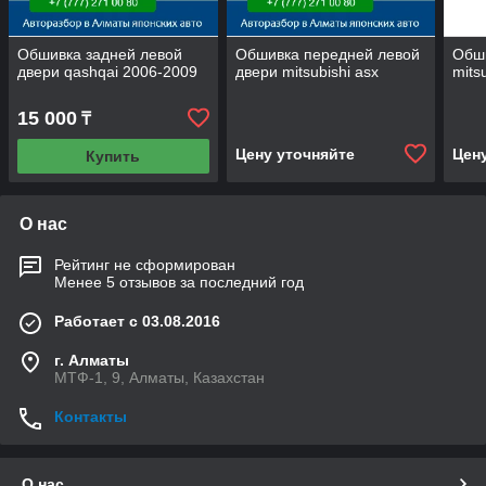
Обшивка задней левой
Обшивка передней левой
Обши
двери qashqai 2006-2009
двери mitsubishi asx
mits
15 000
₸
Цену уточняйте
Цен
Купить
О нас
Рейтинг не сформирован
Менее 5 отзывов за последний год
Работает с 03.08.2016
г. Алматы
МТФ-1, 9, Алматы, Казахстан
Контакты
О нас