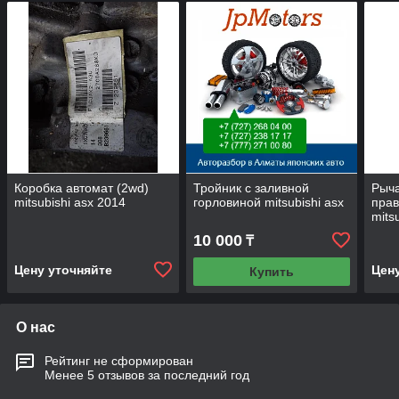
Коробка автомат (2wd)
Тройник с заливной
Рыча
mitsubishi asx 2014
горловиной mitsubishi asx
прав
mits
10 000
₸
Цену уточняйте
Цен
Купить
О нас
Рейтинг не сформирован
Менее 5 отзывов за последний год