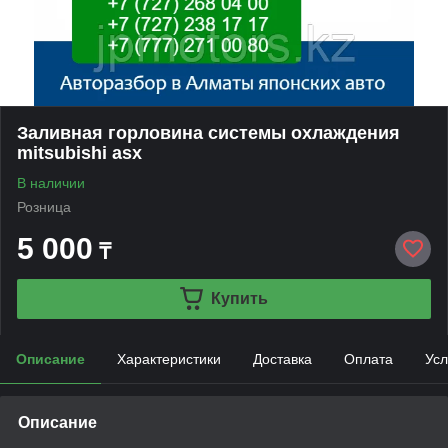
Заливная горловина системы охлаждения
mitsubishi asx
В наличии
Розница
5 000
₸
Купить
Описание
Характеристики
Доставка
Оплата
Усл
Описание