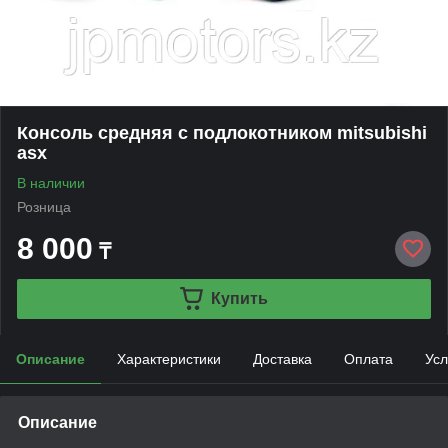
Консоль средняя с подлокотником mitsubishi
asx
В наличии
Розница
8 000
₸
Купить
Описание
Характеристики
Доставка
Оплата
Усл
Описание