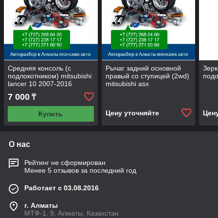
Средняя консоль (с
Рычаг задний основной
Зерк
подлокотником) mitsubishi
правый со ступицей (2wd)
подо
lancer 10 2007-2016
mitsubishi asx
7 000
₸
Цену уточняйте
Цен
Купить
О нас
Рейтинг не сформирован
Менее 5 отзывов за последний год
Работает с 03.08.2016
г. Алматы
МТФ-1, 9, Алматы, Казахстан