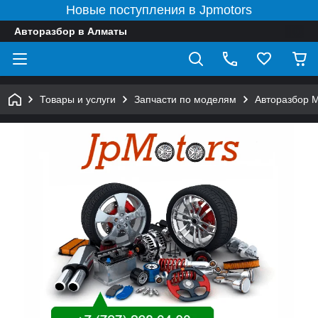
Новые поступления в Jpmotors
Авторазбор в Алматы
Товары и услуги
Запчасти по моделям
Авторазбор 