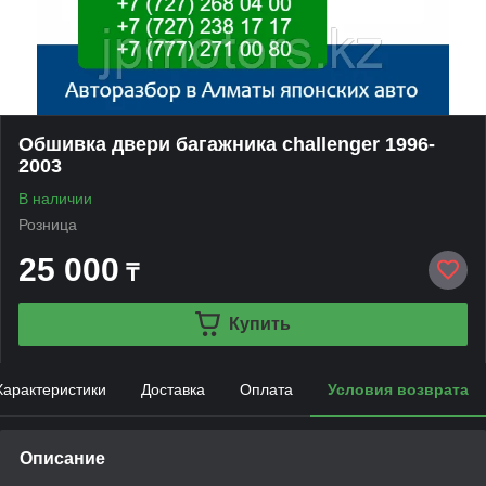
Обшивка двери багажника challenger 1996-
2003
В наличии
Розница
25 000
₸
Купить
Характеристики
Доставка
Оплата
Условия возврата
Описание