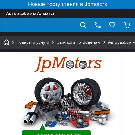
Новые поступления в Jpmotors
Авторазбор в Алматы
Товары и услуги
Запчасти по моделям
Авторазбор 