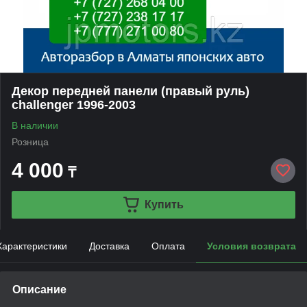
Декор передней панели (правый руль)
challenger 1996-2003
В наличии
Розница
4 000
₸
Купить
Характеристики
Доставка
Оплата
Условия возврата
Описание