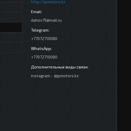
http://jpmotors.kz
dahov75@mail.ru
+77072710080
+77072710080
instagram
@jpmotors.kz