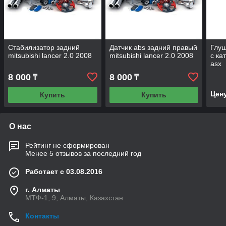
Стабилизатор задний
Датчик abs задний правый
Глуш
mitsubishi lancer 2.0 2008
mitsubishi lancer 2.0 2008
с ка
asx
8 000
8 000
₸
₸
Цен
Купить
Купить
О нас
Рейтинг не сформирован
Менее 5 отзывов за последний год
Работает с 03.08.2016
г. Алматы
МТФ-1, 9, Алматы, Казахстан
Контакты