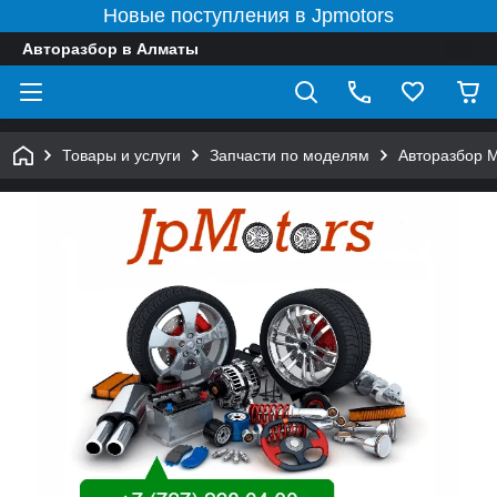
Новые поступления в Jpmotors
Авторазбор в Алматы
Товары и услуги
Запчасти по моделям
Авторазбор 