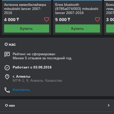
Антенна иммобилайзера
Блок bluetooth
Боко
mitsubishi lancer 2007-
(8785a074/003) mitsubishi
левы
2016
lancer 2007-2016
2007
4 000
5 000
3 0
₸
₸
Купить
Купить
О нас
Рейтинг не сформирован
Менее 5 отзывов за последний год
Работает с 03.08.2016
г. Алматы
МТФ-1, 9, Алматы, Казахстан
Контакты
О нас