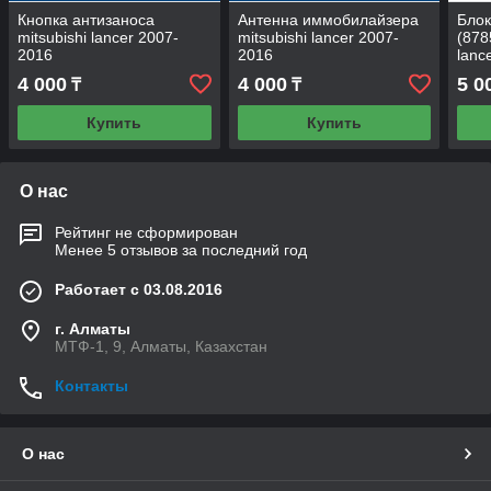
Кнопка антизаноса
Антенна иммобилайзера
Блок
mitsubishi lancer 2007-
mitsubishi lancer 2007-
(878
2016
2016
lanc
4 000
4 000
5 0
₸
₸
Купить
Купить
О нас
Рейтинг не сформирован
Менее 5 отзывов за последний год
Работает с 03.08.2016
г. Алматы
МТФ-1, 9, Алматы, Казахстан
Контакты
О нас