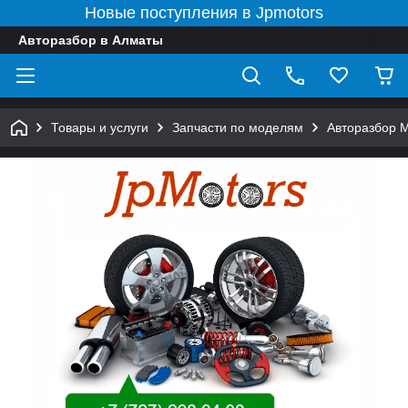
Новые поступления в Jpmotors
Авторазбор в Алматы
Товары и услуги
Запчасти по моделям
Авторазбор 