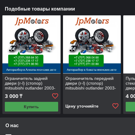
Подобные товары компании
Ограничитель задней
Ограничитель передней
Пуль
двери (r-l) (стопор)
двери (r-l) (стопор)
стек
mitsubishi outlander 2003-
mitsubishi outlander 2003-
двери
2006
2006
outl
3 000
4 0
₸
Цену уточняйте
Купить
О нас