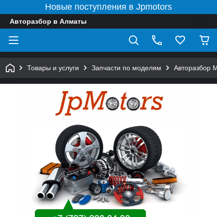
Новые поступления в Jpmotors
Авторазбор в Алматы
Товары и услуги
Запчасти по моделям
Авторазбор 