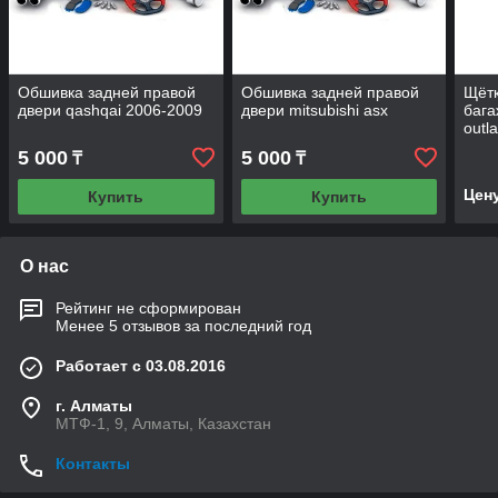
Обшивка задней правой
Обшивка задней правой
Щётк
двери qashqai 2006-2009
двери mitsubishi asx
бага
outl
5 000
5 000
₸
₸
Цен
Купить
Купить
О нас
Рейтинг не сформирован
Менее 5 отзывов за последний год
Работает с 03.08.2016
г. Алматы
МТФ-1, 9, Алматы, Казахстан
Контакты