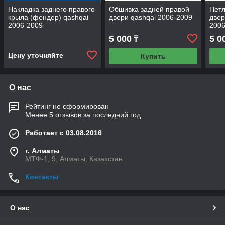
Накладка заднего правого
Обшивка задней правой
Петл
крыла (фендер) qashqai
двери qashqai 2006-2009
двер
2006-2009
2006
5 000
5 0
₸
Цену уточняйте
Купить
О нас
Рейтинг не сформирован
Менее 5 отзывов за последний год
Работает с 03.08.2016
г. Алматы
МТФ-1, 9, Алматы, Казахстан
Контакты
О нас