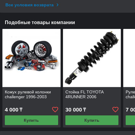
Все условия возврата
Подобные товары компании
Кожух рулевой колонки
Стойка FL TOYOTA
Руле
challenger 1996-2003
4RUNNER 2006
chal
4 000
30 000
7 0
₸
₸
Купить
Купить