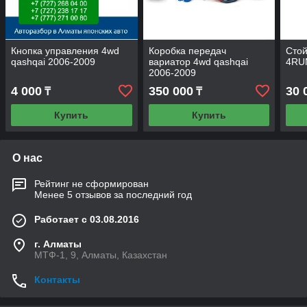
Кнопка управления 4wd
Коробка передач
Сто
qashqai 2006-2009
вариатор 4wd qashqai
4RU
2006-2009
4 000
350 000
30 
₸
₸
Купить
Купить
О нас
Рейтинг не сформирован
Менее 5 отзывов за последний год
Работает с 03.08.2016
г. Алматы
МТФ-1, 9, Алматы, Казахстан
Контакты