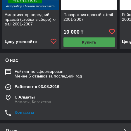
Амортизатор передний
Поворотник правый x-trail
Рейк
правый (стойка в сборе) x-
2001-2007
2001
trail 2001-2007
10 000
₸
Цену уточняйте
Цен
Купить
О нас
Рейтинг не сформирован
Менее 5 отзывов за последний год
Работает с 03.08.2016
г. Алматы
Алматы, Казахстан
Контакты
О нас