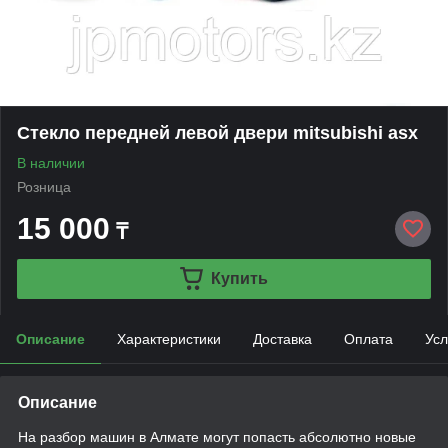
Стекло передней левой двери mitsubishi asx
В наличии
Розница
15 000
₸
Купить
Описание
Характеристики
Доставка
Оплата
Усл
Описание
На разбор машин в Алмате могут попасть абсолютно новые