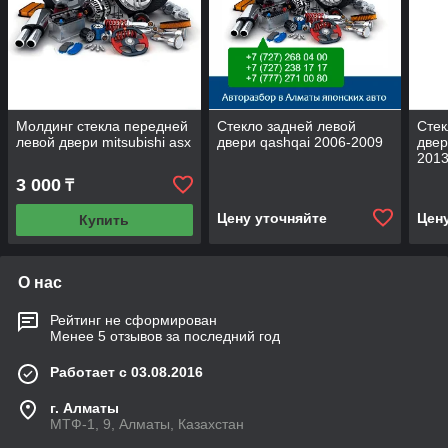
Молдинг стекла передней
Стекло задней левой
Стек
левой двери mitsubishi asx
двери qashqai 2006-2009
двер
201
3 000
₸
Цену уточняйте
Цен
Купить
О нас
Рейтинг не сформирован
Менее 5 отзывов за последний год
Работает с 03.08.2016
г. Алматы
МТФ-1, 9, Алматы, Казахстан