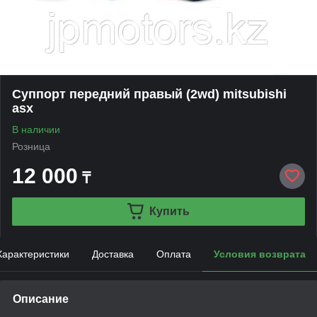
Суппорт передний правый (2wd) mitsubishi
asx
В наличии
Розница
12 000
₸
Купить
Характеристики
Доставка
Оплата
Условия возврата
Описание