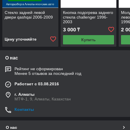
Стекло задней левой
Кнопка подогрева заднего
Молд
двери qashqai 2006-2009
стекла challenger 1996-
лево
2003
1996
3 000
2 0
₸
Цену уточняйте
Купить
О нас
Рейтинг не сформирован
Менее 5 отзывов за последний год
Работает с 03.08.2016
г. Алматы
МТФ-1, 9, Алматы, Казахстан
Контакты
О нас