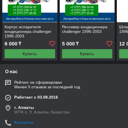
Корпус испарителя
Рессивер кондиционера
Шлан
кондиционера challenger
challenger 1996-2003
1996
1996-2003
6 000
5 000
12 
₸
₸
Купить
Купить
О нас
Рейтинг не сформирован
Менее 5 отзывов за последний год
Работает с 03.08.2016
г. Алматы
МТФ-1, 9, Алматы, Казахстан
Контакты