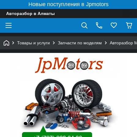
Новые поступления в Jpmotors
Авторазбор в Алматы
Товары и услуги
Запчасти по моделям
Авторазбор 