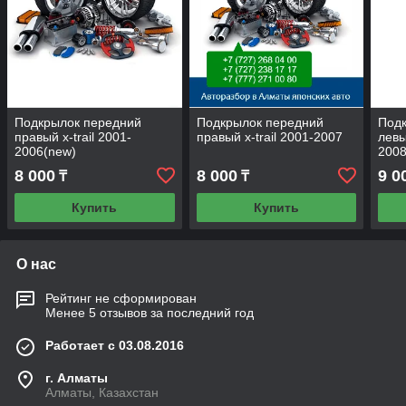
Подкрылок передний
Подкрылок передний
Под
правый x-trail 2001-
правый x-trail 2001-2007
левы
2006(new)
200
8 000
8 000
9 0
₸
₸
Купить
Купить
О нас
Рейтинг не сформирован
Менее 5 отзывов за последний год
Работает с 03.08.2016
г. Алматы
Алматы, Казахстан