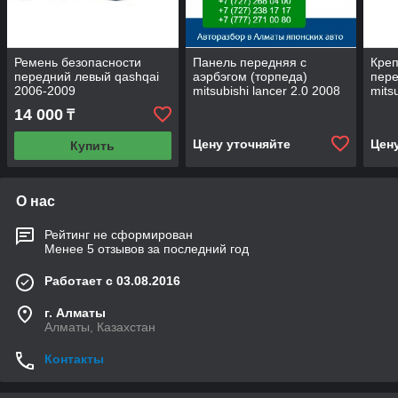
Ремень безопасности
Панель передняя с
Кре
передний левый qashqai
аэрбэгом (торпеда)
пере
2006-2009
mitsubishi lancer 2.0 2008
mits
14 000
₸
Цену уточняйте
Цен
Купить
О нас
Рейтинг не сформирован
Менее 5 отзывов за последний год
Работает с 03.08.2016
г. Алматы
Алматы, Казахстан
Контакты