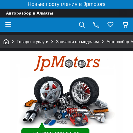
Новые поступления в Jpmotors
Авторазбор в Алматы
Товары и услуги
Запчасти по моделям
Авторазбор 