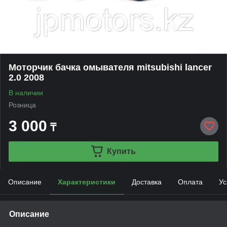
Моторчик бачка омывателя mitsubishi lancer
2.0 2008
В наличии
Розница
3 000
₸
Купить
Описание
Характеристики
Доставка
Оплата
Ус
Описание