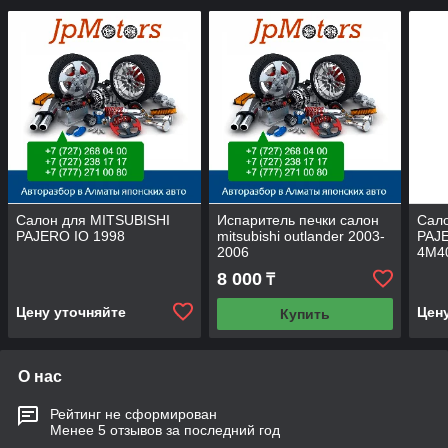
Салон для MITSUBISHI
Испаритель печки салон
Сал
PAJERO IO 1998
mitsubishi outlander 2003-
PAJ
2006
4М4
8 000
₸
Цену уточняйте
Цен
Купить
О нас
Рейтинг не сформирован
Менее 5 отзывов за последний год