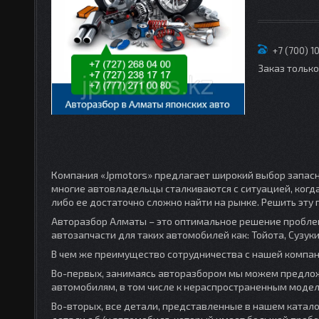
+7 (700) 1
Заказ тольк
Компания «Jpmotors» предлагает широкий выбор запас
многие автовладельцы сталкиваются с ситуацией, когд
либо ее достаточно сложно найти на рынке. Решить эт
Авторазбор Алматы – это оптимальное решение пробле
автозапчасти для таких автомобилей как: Тойота, Сузуки
В чем же преимущество сотрудничества с нашей компа
Во-первых, занимаясь авторазбором мы можем предло
автомобилям, в том числе к нераспространенным модел
Во-вторых, все детали, представленные в нашем каталог