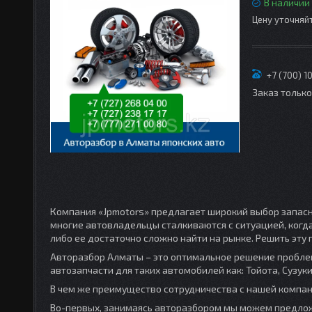
В наличии
Цену уточняй
+7 (700) 1
Заказ тольк
Компания «Jpmotors» предлагает широкий выбор запас
многие автовладельцы сталкиваются с ситуацией, когд
либо ее достаточно сложно найти на рынке. Решить эт
Авторазбор Алматы – это оптимальное решение пробле
автозапчасти для таких автомобилей как: Тойота, Сузуки
В чем же преимущество сотрудничества с нашей компа
Во-первых, занимаясь авторазбором мы можем предло