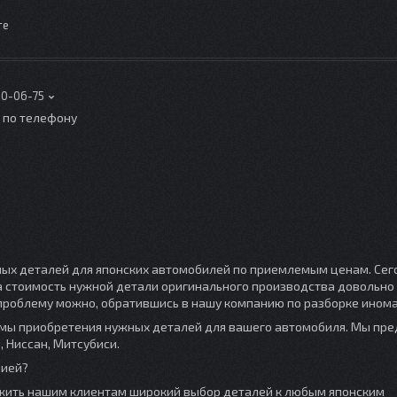
те
00-06-75
о по телефону
ных деталей для японских автомобилей по приемлемым ценам. Сег
а стоимость нужной детали оригинального производства довольно
у проблему можно, обратившись в нашу компанию по разборке ином
мы приобретения нужных деталей для вашего автомобиля. Мы пр
, Ниссан, Митсубиси.
нией?
жить нашим клиентам широкий выбор деталей к любым японским