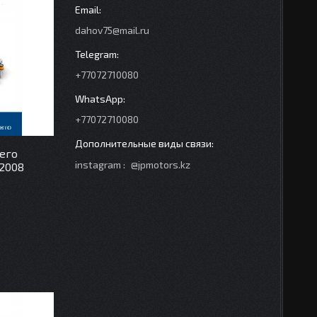
dahov75@mail.ru
+77072710080
+77072710080
его
instagram
@jpmotors.kz
 2008