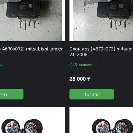
(4670a072) mitsubishi lancer
Блок abs (4670a072) mitsubi
2.0 2008
и
В наличии
28 000 ₸
пить
Купить