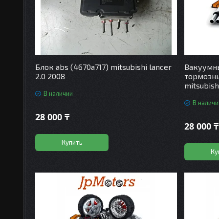
Блок abs (4670a717) mitsubishi lancer
Вакуумны
2.0 2008
тормозн
mitsubish
В наличии
В наличи
28 000 ₸
28 000 ₸
Купить
Ку